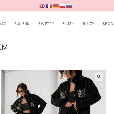
DAŻ
SUKIENKI
SWETRY
BLUZKI
BLUZY
SPOD
EM